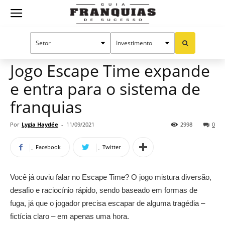
Guia
Home
Notícias
Mercado de franquias
Franquias
Jogo Escape Time expande
e entra para o sistema de
de
franquias
Por
Lygia Haydée
-
11/09/2021
2998
0
Sucesso
Facebook
Twitter
Você já ouviu falar no Escape Time? O jogo mistura diversão,
desafio e raciocínio rápido, sendo baseado em formas de
fuga, já que o jogador precisa escapar de alguma tragédia –
fictícia claro – em apenas uma hora.