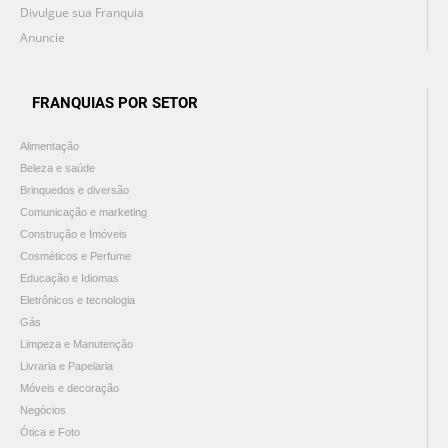
Divulgue sua Franquia
Anuncie
FRANQUIAS POR SETOR
Alimentação
Beleza e saúde
Brinquedos e diversão
Comunicação e marketing
Construção e Imóveis
Cosméticos e Perfume
Educação e Idiomas
Eletrônicos e tecnologia
Gás
Limpeza e Manutenção
Livraria e Papelaria
Móveis e decoração
Negócios
Ótica e Foto