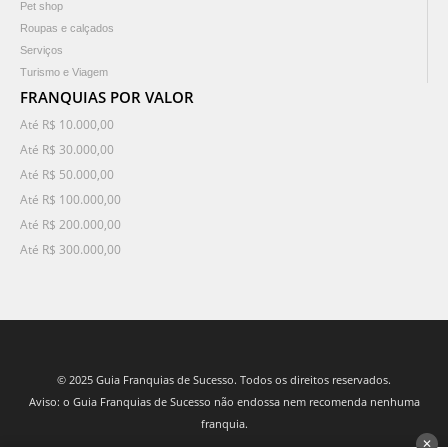
Pet shop
Roupas e calçados
Serviços
Turismo e Viagem
FRANQUIAS POR VALOR
Até R$ 10.000,00
Até R$ 30.000,00
Até R$ 50.000,00
Até R$ 100.000,00
Até R$ 200.000,00
Até R$ 300.000,00
© 2025 Guia Franquias de Sucesso. Todos os direitos reservados.
Aviso: o Guia Franquias de Sucesso não endossa nem recomenda nenhuma
franquia.
✕