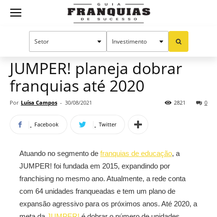
Guia
Home
Notícias
Mercado de franquias
Franquias
JUMPER! planeja dobrar
franquias até 2020
de
Por
Luísa Campos
-
30/08/2021
2821
0
Facebook
Twitter
Sucesso
Atuando no segmento de
franquias de educação
, a
JUMPER! foi fundada em 2015, expandindo por
franchising no mesmo ano. Atualmente, a rede conta
com 64 unidades franqueadas e tem um plano de
expansão agressivo para os próximos anos. Até 2020, a
meta da
JUMPER!
é dobrar o número de unidades