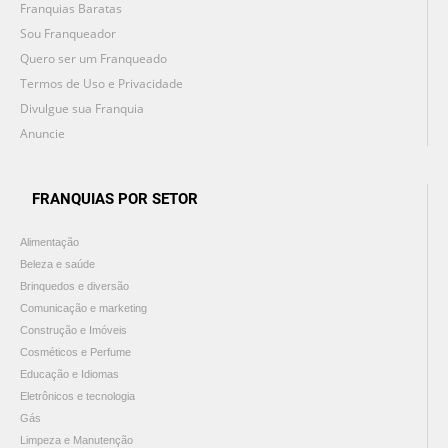
Franquias Baratas
Sou Franqueador
Quero ser um Franqueado
Termos de Uso e Privacidade
Divulgue sua Franquia
Anuncie
FRANQUIAS POR SETOR
Alimentação
Beleza e saúde
Brinquedos e diversão
Comunicação e marketing
Construção e Imóveis
Cosméticos e Perfume
Educação e Idiomas
Eletrônicos e tecnologia
Gás
Limpeza e Manutenção