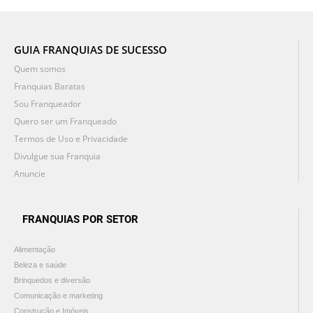
GUIA FRANQUIAS DE SUCESSO
Quem somos
Franquias Baratas
Sou Franqueador
Quero ser um Franqueado
Termos de Uso e Privacidade
Divulgue sua Franquia
Anuncie
FRANQUIAS POR SETOR
Alimentação
Beleza e saúde
Brinquedos e diversão
Comunicação e marketing
Construção e Imóveis