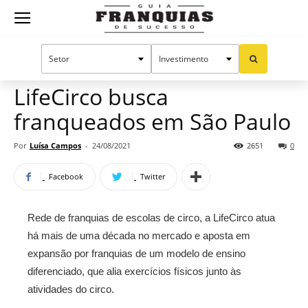
Guia
Home
Notícias
Mercado de franquias
Franquias
LifeCirco busca
franqueados em São Paulo
de
Por
Luísa Campos
-
24/08/2021
2651
0
Facebook
Twitter
Sucesso
Rede de franquias de escolas de circo, a LifeCirco atua
há mais de uma década no mercado e aposta em
expansão por franquias de um modelo de ensino
diferenciado, que alia exercícios físicos junto às
atividades do circo.