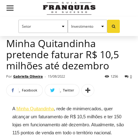
Guia
Home
Notícias
Mercado de franquias
Franquias
Minha Quitandinha
pretende faturar R$ 10,5
de
milhões até dezembro
Por
Gabriella Oliveira
-
15/08/2022
1256
0
Sucesso
Facebook
Twitter
A
Minha Quitandinha
, rede de minimercados, quer
alcançar um faturamento de R$ 10,5 milhões e ter 150
lojas em funcionamento até dezembro. Atualmente, são
115 pontos de venda em todo o território nacional.