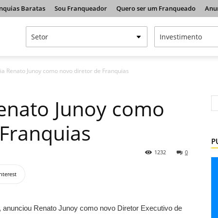
nquias Baratas
Sou Franqueador
Quero ser um Franqueado
Anu
a Renato Junoy como novo diretor de Franquias
enato Junoy como
 Franquias
P
1232
0
nterest
, anunciou Renato Junoy como novo Diretor Executivo de