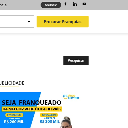
ncie
Anuncie
Procurar
Franquias
UBLICIDADE