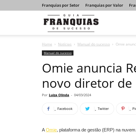
Franquias por Setor
Franquias por Valor
Fra
Guia
Home
Notícias
Manual do sucesso
Omie anunci
Franquias
Manual do sucesso
Omie anuncia R
de
novo diretor de
Sucesso
Por
Luiza Olinda
-
04/03/2024
Facebook
Twitter
Pi
A
Omie
, plataforma de gestão (ERP) na nuvem