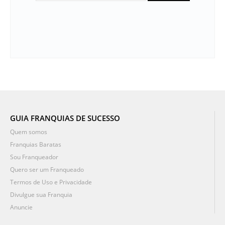
GUIA FRANQUIAS DE SUCESSO
Quem somos
Franquias Baratas
Sou Franqueador
Quero ser um Franqueado
Termos de Uso e Privacidade
Divulgue sua Franquia
Anuncie