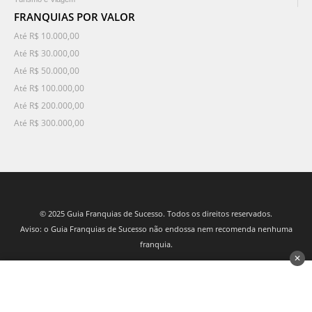
FRANQUIAS POR VALOR
Até R$ 10.000,00
Até R$ 30.000,00
Até R$ 50.000,00
Até R$ 100.000,00
Até R$ 200.000,00
Até R$ 300.000,00
© 2025 Guia Franquias de Sucesso. Todos os direitos reservados.
Aviso: o Guia Franquias de Sucesso não endossa nem recomenda nenhuma
franquia.
✕
desenvolvido por 3Nós