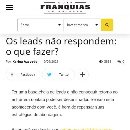
Guia
Home
Notícias
Manual do sucesso
Franquias
Os leads não respondem:
o que fazer?
de
Por
Karina Azevedo
-
10/09/2021
3888
0
Facebook
Twitter
Sucesso
Ter uma base cheia de leads e não conseguir retorno ao
entrar em contato pode ser desanimador. Se isso está
acontecendo com você, é hora de repensar suas
estratégias de abordagem.
A captação de leads, para
atrair os candidatos certos