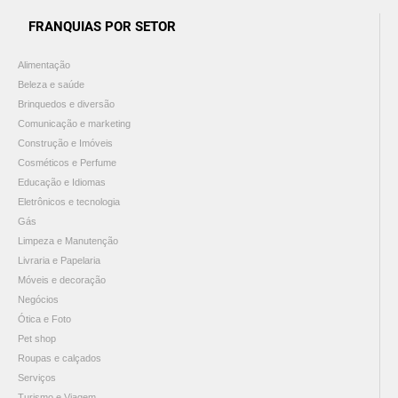
FRANQUIAS POR SETOR
Alimentação
Beleza e saúde
Brinquedos e diversão
Comunicação e marketing
Construção e Imóveis
Cosméticos e Perfume
Educação e Idiomas
Eletrônicos e tecnologia
Gás
Limpeza e Manutenção
Livraria e Papelaria
Móveis e decoração
Negócios
Ótica e Foto
Pet shop
Roupas e calçados
Serviços
Turismo e Viagem