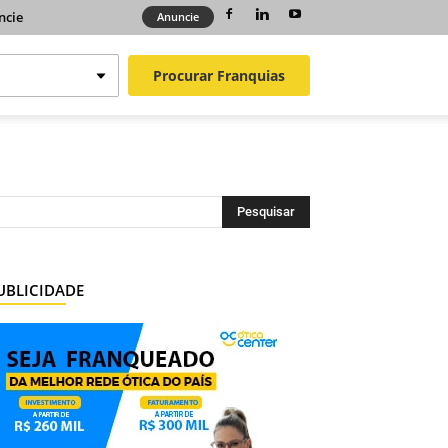
ncie
Anuncie
Procurar
Franquias
UBLICIDADE