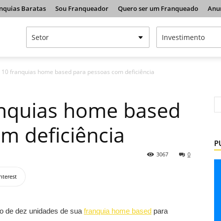
nquias Baratas
Sou Franqueador
Quero ser um Franqueado
Anu
a 10 franquias home based para pessoas com deficiência
anquias home based
m deficiência
P
3067
0
nterest
ão de dez unidades de sua
franquia home based
para