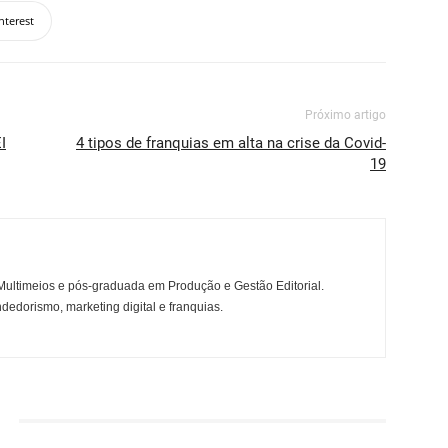
nterest
Próximo artigo
I
4 tipos de franquias em alta na crise da Covid-
19
ltimeios e pós-graduada em Produção e Gestão Editorial.
dedorismo, marketing digital e franquias.