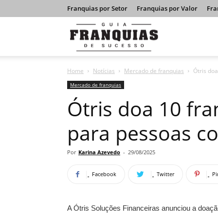
Franquias por Setor
Franquias por Valor
Fra
Guia
Home
Notícias
Mercado de franquias
Ótris do
Franquias
Mercado de franquias
Ótris doa 10 fr
de
para pessoas co
Sucesso
Por
Karina Azevedo
-
29/08/2025
Facebook
Twitter
Pi
A Ótris Soluções Financeiras anunciou a doaç