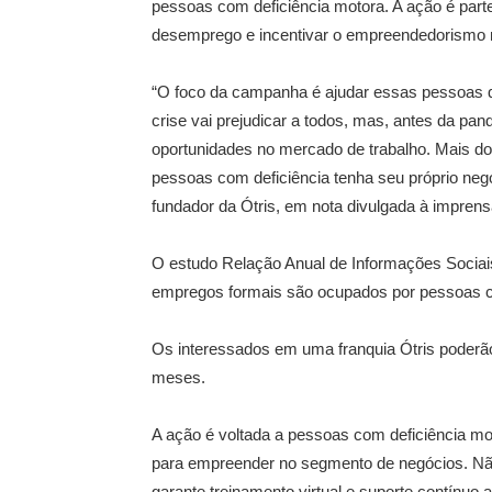
pessoas com deficiência motora. A ação é par
desemprego e incentivar o empreendedorismo 
“O foco da campanha é ajudar essas pessoas 
crise vai prejudicar a todos, mas, antes da pan
oportunidades no mercado de trabalho. Mais 
pessoas com deficiência tenha seu próprio neg
fundador da Ótris, em nota divulgada à imprens
O estudo Relação Anual de Informações Sociai
empregos formais são ocupados por pessoas co
Os interessados em uma franquia Ótris poderã
meses.
A ação é voltada a pessoas com deficiência mot
para empreender no segmento de negócios. Não
garante treinamento virtual e suporte contínuo 