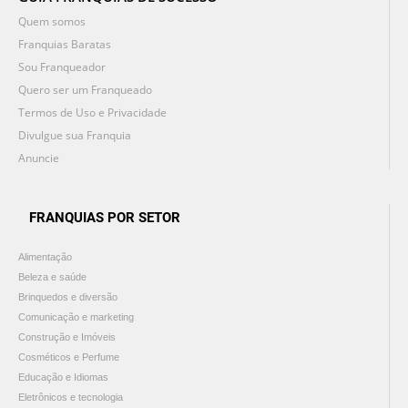
Quem somos
Franquias Baratas
Sou Franqueador
Quero ser um Franqueado
Termos de Uso e Privacidade
Divulgue sua Franquia
Anuncie
FRANQUIAS POR SETOR
Alimentação
Beleza e saúde
Brinquedos e diversão
Comunicação e marketing
Construção e Imóveis
Cosméticos e Perfume
Educação e Idiomas
Eletrônicos e tecnologia