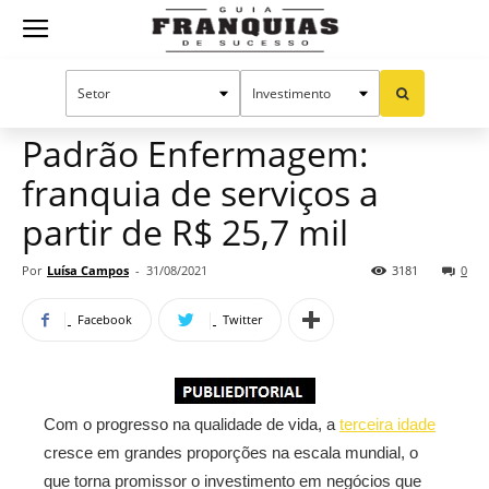
Guia
Home
Notícias
Mercado de franquias
Franquias
Padrão Enfermagem:
franquia de serviços a
de
partir de R$ 25,7 mil
Por
Luísa Campos
-
31/08/2021
3181
0
Sucesso
Facebook
Twitter
Com o progresso na qualidade de vida, a
terceira idade
cresce em grandes proporções na escala mundial, o
que torna promissor o investimento em negócios que