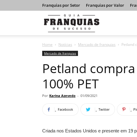
Franquias por Setor
Franquias por Valor
Fra
Guia
Home
Notícias
Mercado de franquias
Petland 
Franquias
Mercado de franquias
Petland compra 
de
100% PET
Sucesso
Por
Karina Azevedo
-
01/09/2021
Facebook
Twitter
Pi
Criada nos Estados Unidos e presente em 19 p