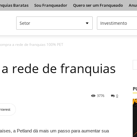
nquias Baratas
Sou Franqueador
Quero ser um Franqueado
Anu
compra a rede de franquias 100% PET
a rede de franquias
P
3776
0
nterest
aíses, a Petland dá mais um passo para aumentar sua