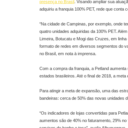
presença no Brasil
. Visando ampliar sua atuaç
adquiriu a franquia 100% PET, rede que conta 
“Na cidade de Campinas, por exemplo, onde t
quatro unidades adquiridas da 100% PET. Alé
Limeira, Botucatu e Mogi das Cruzes, em linha
formato de redes em diversos segmentos do var
no Brasil, em nota à imprensa.
Com a compra da franquia, a Petland aumenta s
estados brasileiros. Até o final de 2018, a meta
Para atingir a meta de expansão, uma das estr
bandeiras: cerca de 50% das novas unidades 
“Os indicadores de lojas convertidas para Pet
aumentos são de 40% no faturamento, 29% no t
serviços de banho e tosa”, avalia Albuquerque.