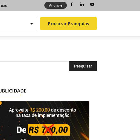
ncie
Anuncie
Procurar
Franquias
UBLICIDADE