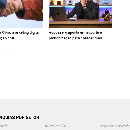
 Obra: marketing digital
Acquazero aposta em suporte e
ção civil
padronização para crescer mais
NQUIAS POR SETOR
ntação
Beleza e saúde
Brinquedos e diversã