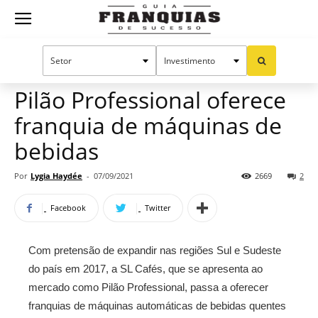
Guia
Home
Notícias
Mercado de franquias
Franquias
Pilão Professional oferece
franquia de máquinas de
de
bebidas
Por
Lygia Haydée
-
07/09/2021
2669
2
Sucesso
Facebook
Twitter
Com pretensão de expandir nas regiões Sul e Sudeste
do país em 2017, a SL Cafés, que se apresenta ao
mercado como Pilão Professional, passa a oferecer
franquias de máquinas automáticas de bebidas quentes