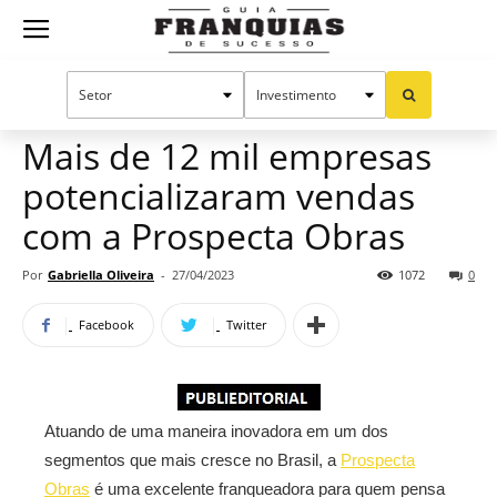
Guia
Home
Notícias
Mercado de franquias
Publieditorial
Franquias
Mais de 12 mil empresas
potencializaram vendas
de
com a Prospecta Obras
Por
Gabriella Oliveira
-
27/04/2023
1072
0
Sucesso
Facebook
Twitter
Atuando de uma maneira inovadora em um dos
segmentos que mais cresce no Brasil, a
Prospecta
Obras
é uma excelente franqueadora para quem pensa