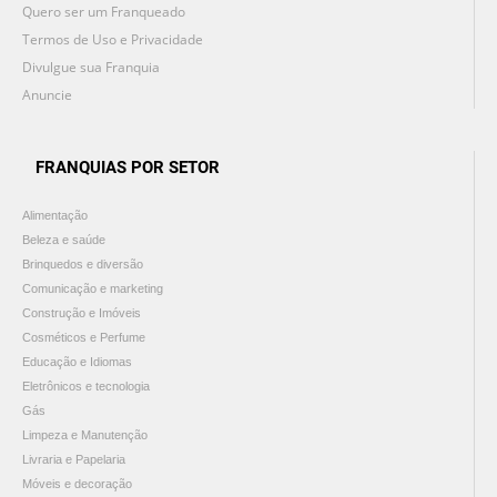
Quero ser um Franqueado
Termos de Uso e Privacidade
Divulgue sua Franquia
Anuncie
FRANQUIAS POR SETOR
Alimentação
Beleza e saúde
Brinquedos e diversão
Comunicação e marketing
Construção e Imóveis
Cosméticos e Perfume
Educação e Idiomas
Eletrônicos e tecnologia
Gás
Limpeza e Manutenção
Livraria e Papelaria
Móveis e decoração