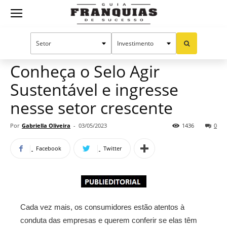
Guia
Home
Notícias
Mercado de franquias
Publieditorial
Franquias
Conheça o Selo Agir
Sustentável e ingresse
de
nesse setor crescente
Por
Gabriella Oliveira
-
03/05/2023
1436
0
Sucesso
Facebook
Twitter
Cada vez mais, os consumidores estão atentos à
conduta das empresas e querem conferir se elas têm