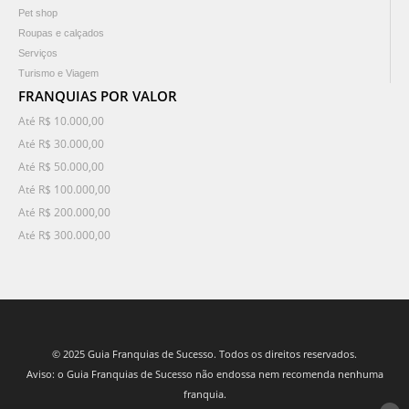
Pet shop
Roupas e calçados
Serviços
Turismo e Viagem
FRANQUIAS POR VALOR
Até R$ 10.000,00
Até R$ 30.000,00
Até R$ 50.000,00
Até R$ 100.000,00
Até R$ 200.000,00
Até R$ 300.000,00
© 2025 Guia Franquias de Sucesso. Todos os direitos reservados.
Aviso: o Guia Franquias de Sucesso não endossa nem recomenda nenhuma
franquia.