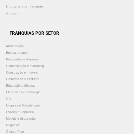
Divulgue sua Franquia
Anuncie
FRANQUIAS POR SETOR
Alimentação
Beleza e saúde
Brinquedos e diversão
Comunicação e marketing
Construção e Imóveis
Cosméticos e Perfume
Educação e Idiomas
Eletrônicos e tecnologia
Gás
Limpeza e Manutenção
Livraria e Papelaria
Móveis e decoração
Negócios
Ótica e Foto