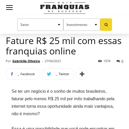
Guia
Home
Notícias
Oportunidades e tendências
Franquias
Fature R$ 25 mil com essas
franquias online
de
Por
Gabriella Oliveira
-
27/04/2023
1574
0
Facebook
Twitter
Sucesso
Se ter um negócio é o sonho de muitos brasileiros,
faturar pelo menos R$ 25 mil por mês trabalhando pela
internet torna essa oportunidade ainda mais vantajosa,
não é mesmo?
Essa é uma possibilidade que você pode encontrar em