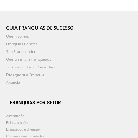
GUIA FRANQUIAS DE SUCESSO
Quem somos
Franquias Baratas
Sou Franqueador
Quero ser um Franqueado
Termos de Uso e Privacidade
Divulgue sua Franquia
Anuncie
FRANQUIAS POR SETOR
Alimentação
Beleza e saúde
Brinquedos e diversão
Comunicação e marketing