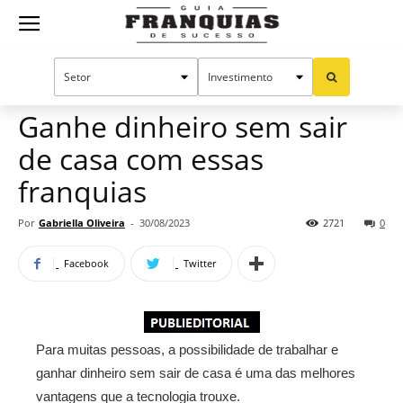
Guia
Home
Notícias
Oportunidades e tendências
Publieditorial
Franquias
Ganhe dinheiro sem sair
de casa com essas
de
franquias
Por
Gabriella Oliveira
-
30/08/2023
2721
0
Sucesso
Facebook
Twitter
Para muitas pessoas, a possibilidade de trabalhar e
ganhar dinheiro sem sair de casa é uma das melhores
vantagens que a tecnologia trouxe.