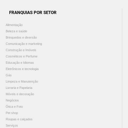
FRANQUIAS POR SETOR
Alimentação
Beleza e saúde
Brinquedos e diversão
Comunicação e marketing
Construção e Imóveis
Cosméticos e Perfume
Educação e Idiomas
Eletrônicos e tecnologia
Gás
Limpeza e Manutenção
Livraria e Papelaria
Móveis e decoração
Negócios
Ótica e Foto
Pet shop
Roupas e calçados
Serviços