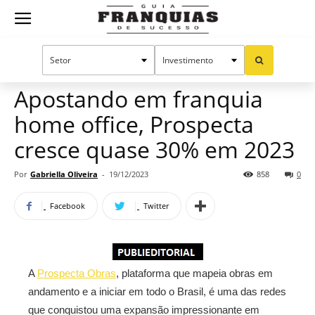
Guia
Home
Notícias
Mercado de franquias
Publieditorial
Franquias
Apostando em franquia
home office, Prospecta
de
cresce quase 30% em 2023
Por
Gabriella Oliveira
-
19/12/2023
858
0
Sucesso
Facebook
Twitter
A
Prospecta Obras
, plataforma que mapeia obras em
andamento e a iniciar em todo o Brasil, é uma das redes
que conquistou uma expansão impressionante em