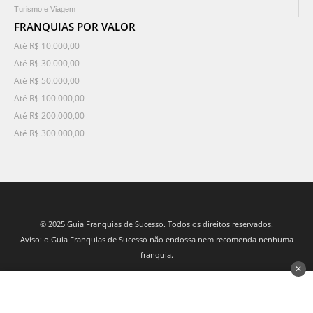
Turismo e Viagem
FRANQUIAS POR VALOR
Até R$ 10.000,00
Até R$ 30.000,00
Até R$ 50.000,00
Até R$ 100.000,00
Até R$ 200.000,00
Até R$ 300.000,00
© 2025 Guia Franquias de Sucesso. Todos os direitos reservados.
Aviso: o Guia Franquias de Sucesso não endossa nem recomenda nenhuma
franquia.
✕
desenvolvido por 3Nós