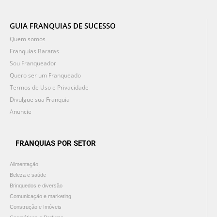
GUIA FRANQUIAS DE SUCESSO
Quem somos
Franquias Baratas
Sou Franqueador
Quero ser um Franqueado
Termos de Uso e Privacidade
Divulgue sua Franquia
Anuncie
FRANQUIAS POR SETOR
Alimentação
Beleza e saúde
Brinquedos e diversão
Comunicação e marketing
Construção e Imóveis