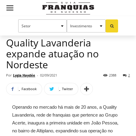
Guia
Home
Notícias
Mercado de franquias
Franquias
Quality Lavanderia
expande atuação no
de
Nordeste
Por
Lygia Haydée
-
02/09/2021
2388
2
Sucesso
Facebook
Twitter
Operando no mercado há mais de 20 anos, a Quality
Lavanderia, rede de franquias que pertence ao Grupo
Acerte, inaugura a primeira unidade em João Pessoa,
no bairro de Altiplano, expandindo sua operação no