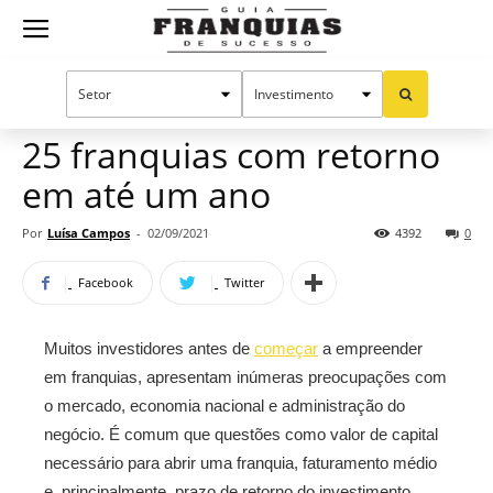
Guia
Home
Notícias
Oportunidades e tendências
Franquias
25 franquias com retorno
em até um ano
de
Por
Luísa Campos
-
02/09/2021
4392
0
Facebook
Twitter
Sucesso
Muitos investidores antes de
começar
a empreender
em franquias, apresentam inúmeras preocupações com
o mercado, economia nacional e administração do
negócio. É comum que questões como valor de capital
necessário para abrir uma franquia, faturamento médio
e, principalmente, prazo de retorno do investimento,