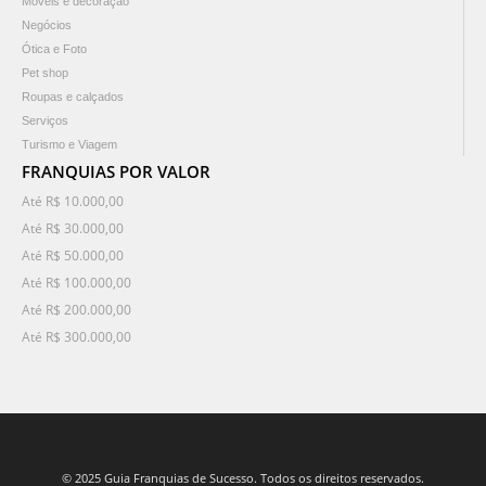
Móveis e decoração
Negócios
Ótica e Foto
Pet shop
Roupas e calçados
Serviços
Turismo e Viagem
FRANQUIAS POR VALOR
Até R$ 10.000,00
Até R$ 30.000,00
Até R$ 50.000,00
Até R$ 100.000,00
Até R$ 200.000,00
Até R$ 300.000,00
© 2025 Guia Franquias de Sucesso. Todos os direitos reservados.