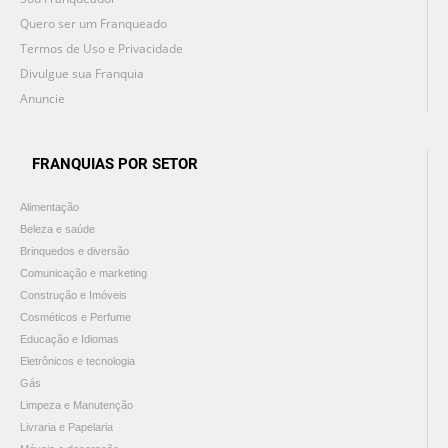
Quero ser um Franqueado
Termos de Uso e Privacidade
Divulgue sua Franquia
Anuncie
FRANQUIAS POR SETOR
Alimentação
Beleza e saúde
Brinquedos e diversão
Comunicação e marketing
Construção e Imóveis
Cosméticos e Perfume
Educação e Idiomas
Eletrônicos e tecnologia
Gás
Limpeza e Manutenção
Livraria e Papelaria