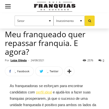
Guia
Home
Notícias
Manual do sucesso
Franquias
Meu franqueado quer
repassar franquia. E
de
agora?
Por
Luiza Olinda
-
24/08/2021
2576
0
Sucesso
Facebook
Twitter
As franqueadoras se esforçam para encontrar
candidatos com
perfil ideal
e ajudá-los a fazer suas
franquias prosperarem, já que o sucesso de uma
unidade franqueada é positivo para ambos os lados da