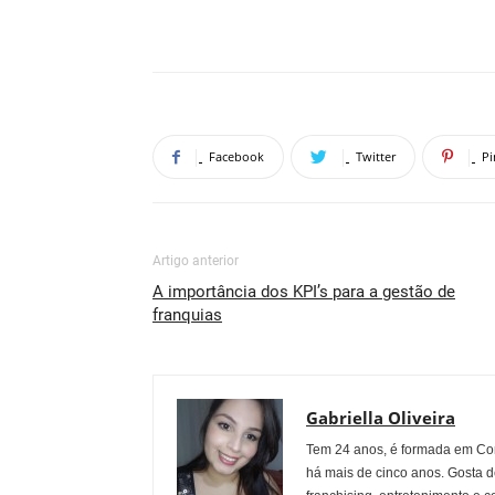
Facebook
Twitter
Pi
Artigo anterior
A importância dos KPI’s para a gestão de
franquias
Gabriella Oliveira
Tem 24 anos, é formada em Co
há mais de cinco anos. Gosta d