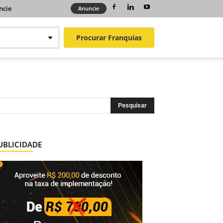
ncie
Anuncie
Procurar
Franquias
UBLICIDADE