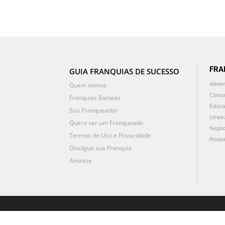
FRA
GUIA FRANQUIAS DE SUCESSO
Quem somos
Alime
Comun
Franquias Baratas
Educa
Sou Franqueador
Limpe
Quero ser um Franqueado
Negóc
Termos de Uso e Privacidade
Roupa
Divulgue sua Franquia
Anuncie