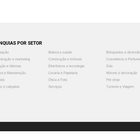
NQUIAS POR SETOR
ntação
Beleza e saúde
Brinquedos e diversã
icação e marketing
Construção e Imóveis
Cosméticos e Perfum
ção e Idiomas
Eletrônicos e tecnologia
Gás
za e Manutenção
Livraria e Papelaria
Móveis e decoração
ios
Ótica e Foto
Pet shop
s e calçados
Serviços
Turismo e Viagem
© 2025 Guia Franquias de Sucesso. Todos os direitos reservados.