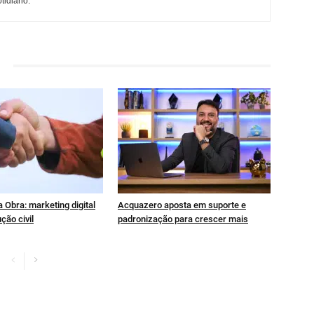
otidiano.
 Obra: marketing digital
Acquazero aposta em suporte e
ção civil
padronização para crescer mais