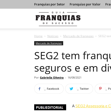
Franquias por Setor
Franquias por Valor
Fra
Guia
Home
Notícias
Mercado de franquias
SEG2 tem
Franquias
Mercado de franquias
SEG2 tem franqu
de
seguros e em d
Sucesso
Por
Gabriella Oliveira
-
16/08/2021
Facebook
Twitter
Pi
A
SEG2 Assessoria e C