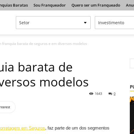
nquias Baratas
Sou Franqueador
Quero ser um Franqueado
Anu
 franquia barata de seguros e em diversos modelos
ia barata de
iversos modelos
P
1643
0
nterest
orretagem em Seguros
, faz parte de um dos segmentos