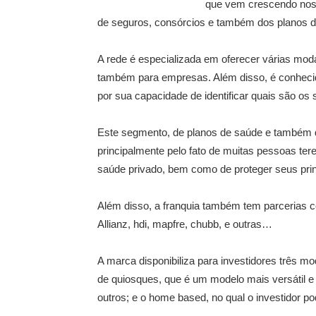
que vem crescendo nos ú
de seguros, consórcios e também dos planos d
A rede é especializada em oferecer várias mod
também para empresas. Além disso, é conhecid
por sua capacidade de identificar quais são os 
Este segmento, de planos de saúde e também de
principalmente pelo fato de muitas pessoas te
saúde privado, bem como de proteger seus pri
Além disso, a franquia também tem parcerias 
Allianz, hdi, mapfre, chubb, e outras…
A marca disponibiliza para investidores três mod
de quiosques, que é um modelo mais versátil e
outros; e o home based, no qual o investidor po