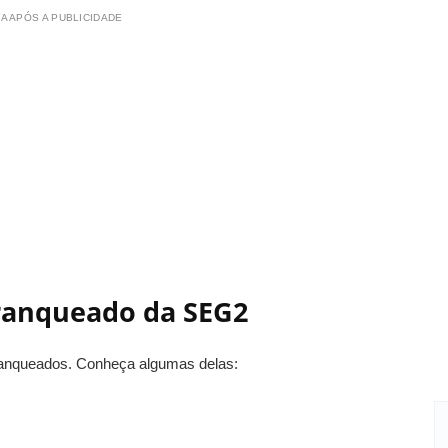
A APÓS A PUBLICIDADE
franqueado da SEG2
ranqueados. Conheça algumas delas: