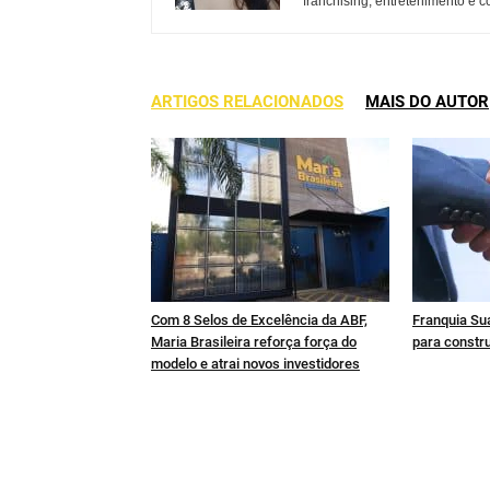
franchising, entretenimento e c
ARTIGOS RELACIONADOS
MAIS DO AUTOR
Com 8 Selos de Excelência da ABF,
Franquia Sua
Maria Brasileira reforça força do
para constru
modelo e atrai novos investidores