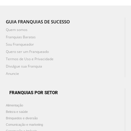
GUIA FRANQUIAS DE SUCESSO
Quem somos
Franquias Baratas
Sou Franqueador
Quero ser um Franqueado
Termos de Uso e Privacidade
Divulgue sua Franquia
Anuncie
FRANQUIAS POR SETOR
Alimentação
Beleza e saúde
Brinquedos e diversão
Comunicação e marketing
Construção e Imóveis