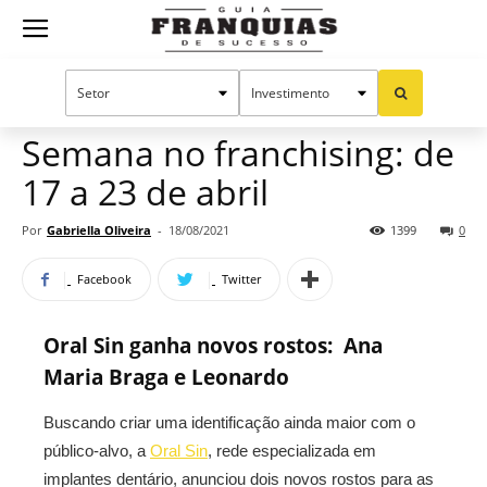
Guia
Home
Notícias
Manual do sucesso
Franquias
Semana no franchising: de
17 a 23 de abril
de
Por
Gabriella Oliveira
-
18/08/2021
1399
0
Facebook
Twitter
Sucesso
Oral Sin ganha novos rostos: Ana
Maria Braga e Leonardo
Buscando criar uma identificação ainda maior com o
público-alvo, a
Oral Sin
, rede especializada em
implantes dentário, anunciou dois novos rostos para as