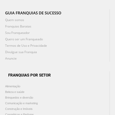
GUIA FRANQUIAS DE SUCESSO
Quem somos
Franquias Baratas
Sou Franqueador
Quero ser um Franqueado
Termos de Uso e Privacidade
Divulgue sua Franquia
Anuncie
FRANQUIAS POR SETOR
Alimentação
Beleza e saúde
Brinquedos e diversão
Comunicação e marketing
Construção e Imóveis
Cosméticos e Perfume