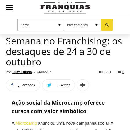
Guia
Home
Notícias
Manual do sucesso
Franquias
Semana no Franchising: os
destaques de 24 a 30 de
de
outubro
Por
Luiza Olinda
-
24/08/2021
1751
0
Sucesso
Facebook
Twitter
Ação social da Microcamp oferece
cursos com valor simbólico
A
Microcamp
anunciou uma nova campanha social. A