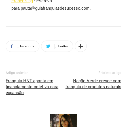
Franchising
? Escreva
para pauta@guiafranquiasdesucesso.com.
Facebook
Twitter
Artigo anterior
Próximo artigo
Franquia HNT aposta em
Nação Verde cresce com
financiamento coletivo para
franquia de produtos naturais
expansão