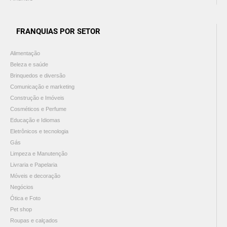
FRANQUIAS POR SETOR
Alimentação
Beleza e saúde
Brinquedos e diversão
Comunicação e marketing
Construção e Imóveis
Cosméticos e Perfume
Educação e Idiomas
Eletrônicos e tecnologia
Gás
Limpeza e Manutenção
Livraria e Papelaria
Móveis e decoração
Negócios
Ótica e Foto
Pet shop
Roupas e calçados