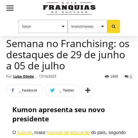
Guia
Home
Notícias
Manual do sucesso
Franquias
Semana no Franchising: os
destaques de 29 de junho
de
a 05 de julho
Por
Luiza Olinda
-
17/10/2023
2498
0
Sucesso
Facebook
Twitter
Kumon apresenta seu novo
presidente
O
Kumon
, maior
franquia de educação
do país, segundo