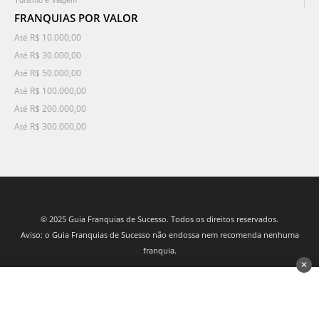
FRANQUIAS POR VALOR
Até R$ 10.000,00
Até R$ 30.000,00
Até R$ 50.000,00
Até R$ 100.000,00
Até R$ 200.000,00
Até R$ 300.000,00
© 2025 Guia Franquias de Sucesso. Todos os direitos reservados.
Aviso: o Guia Franquias de Sucesso não endossa nem recomenda nenhuma
franquia.
✕
desenvolvido por 3Nós