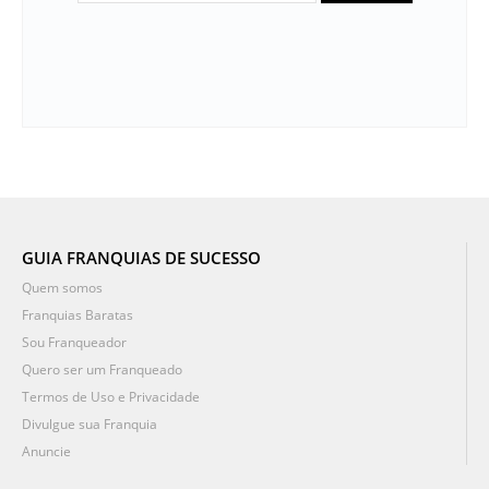
GUIA FRANQUIAS DE SUCESSO
Quem somos
Franquias Baratas
Sou Franqueador
Quero ser um Franqueado
Termos de Uso e Privacidade
Divulgue sua Franquia
Anuncie