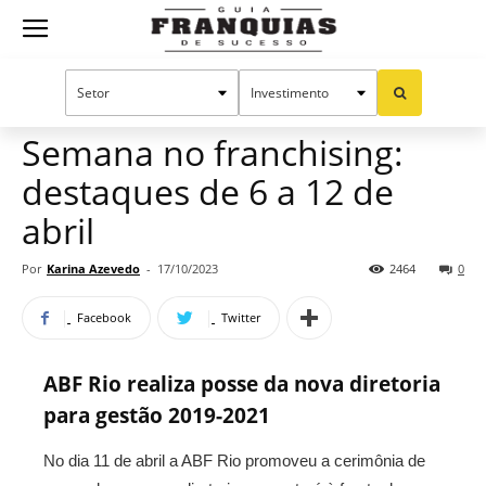
Guia
Home
Notícias
Manual do sucesso
Franquias
Semana no franchising:
destaques de 6 a 12 de
de
abril
Por
Karina Azevedo
-
17/10/2023
2464
0
Sucesso
Facebook
Twitter
ABF Rio realiza posse da nova diretoria
para gestão 2019-2021
No dia 11 de abril a ABF Rio promoveu a cerimônia de