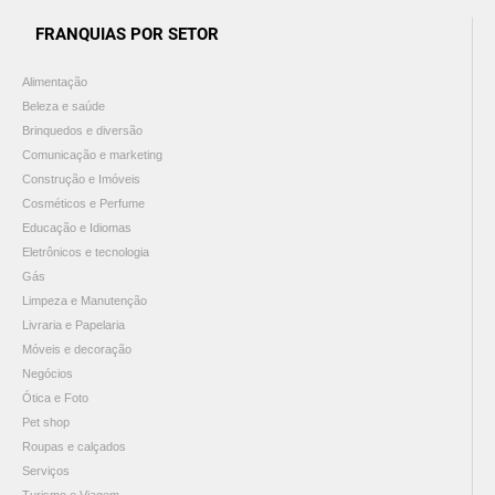
FRANQUIAS POR SETOR
Alimentação
Beleza e saúde
Brinquedos e diversão
Comunicação e marketing
Construção e Imóveis
Cosméticos e Perfume
Educação e Idiomas
Eletrônicos e tecnologia
Gás
Limpeza e Manutenção
Livraria e Papelaria
Móveis e decoração
Negócios
Ótica e Foto
Pet shop
Roupas e calçados
Serviços
Turismo e Viagem