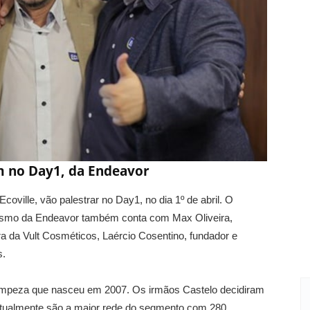
m no Day1, da Endeavor
oville, vão palestrar no Day1, no dia 1º de abril. O
rismo da Endeavor também conta com Max Oliveira,
a da Vult Cosméticos, Laércio Cosentino, fundador e
s.
 limpeza que nasceu em 2007. Os irmãos Castelo decidiram
 atualmente são a maior rede do segmento com 280