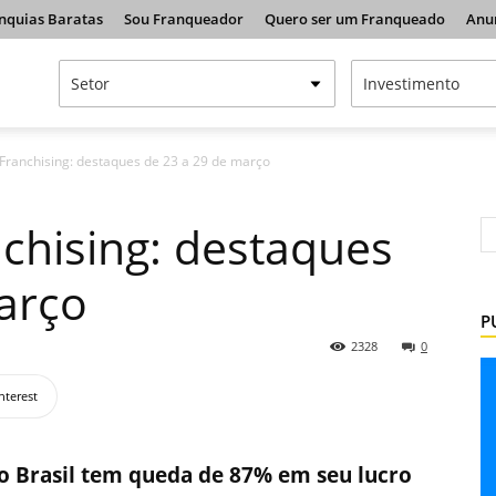
nquias Baratas
Sou Franqueador
Quero ser um Franqueado
Anu
ranchising: destaques de 23 a 29 de março
chising: destaques
arço
P
2328
0
nterest
o Brasil tem queda de 87% em seu lucro