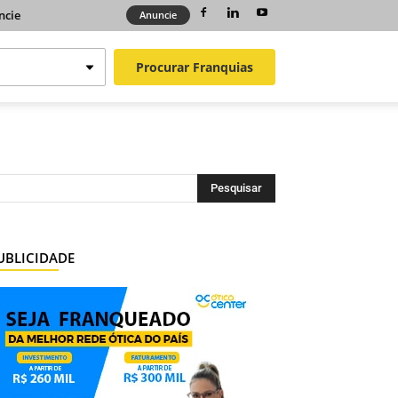
ncie
Anuncie
Procurar
Franquias
UBLICIDADE