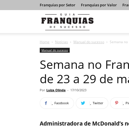
Franquias por Setor
Franquias por Valor
Fra
Guia
Home
Notícias
Manual do sucesso
Semana no F
Franquias
Manual do sucesso
Semana no Fran
de
de 23 a 29 de m
Sucesso
Por
Luiza Olinda
-
17/10/2023
Facebook
Twitter
Pi
Administradora de McDonald’s n