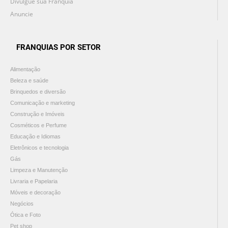
Divulgue sua Franquia
Anuncie
FRANQUIAS POR SETOR
Alimentação
Beleza e saúde
Brinquedos e diversão
Comunicação e marketing
Construção e Imóveis
Cosméticos e Perfume
Educação e Idiomas
Eletrônicos e tecnologia
Gás
Limpeza e Manutenção
Livraria e Papelaria
Móveis e decoração
Negócios
Ótica e Foto
Pet shop