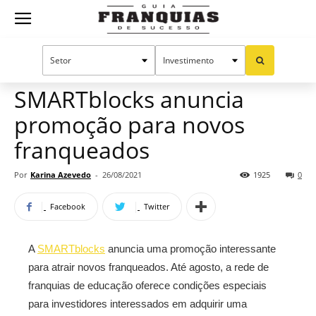
Guia
Home
Notícias
Mercado de franquias
Franquias
SMARTblocks anuncia
promoção para novos
de
franqueados
Por
Karina Azevedo
-
26/08/2021
1925
0
Sucesso
Facebook
Twitter
A
SMARTblocks
anuncia uma promoção interessante
para atrair novos franqueados. Até agosto, a rede de
franquias de educação oferece condições especiais
para investidores interessados em adquirir uma