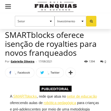
Guia
Home
Notícias
Mercado de franquias
Publieditorial
Franquias
SMARTblocks oferece
isenção de royalties para
de
novos franqueados
Por
Gabriella Oliveira
-
17/08/2021
1394
0
Sucesso
Facebook
Twitter
A
SMARTblocks
, rede que atua no
setor de educação
oferecendo aulas de
robótica pedagógica
para crianças
e pré-adolescentes por meio de uma metodologia