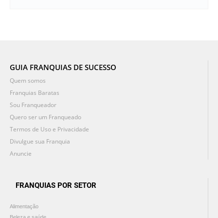
GUIA FRANQUIAS DE SUCESSO
Quem somos
Franquias Baratas
Sou Franqueador
Quero ser um Franqueado
Termos de Uso e Privacidade
Divulgue sua Franquia
Anuncie
FRANQUIAS POR SETOR
Alimentação
Beleza e saúde