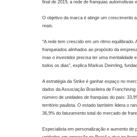
final de 2019, a rede de franquias automotivas
O objetivo da marca é atingir um crescimento 
reais.
“A rede tem crescido em um ritmo equilibrado. 
franqueados alinhados ao propósito da empresa.
mas o investidor precisa ter uma mentalidade 
todos os dias”, explica Markus Deimling, fundad
A estratégia da Strike é ganhar espaço no merc
dados da Associação Brasileira de Franchising
número de unidades de franquias do país: 33,9
território paulista. O estado também lidera o 
36,9% do faturamento total do mercado de fran
Especialista em personalização e aumento de p
unidades em operação no Brasil e atua no fran