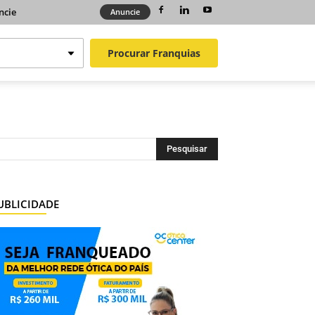
ncie
Anuncie
Procurar
Franquias
UBLICIDADE