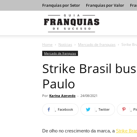
Franquias por Setor
Franquias por Valor
Fra
Guia
Home
Notícias
Mercado de franquias
Strike B
Franquias
Mercado de franquias
Strike Brasil bu
de
Paulo
Sucesso
Por
Karina Azevedo
-
24/08/2021
Facebook
Twitter
Pi
De olho no crescimento da marca, a
Strike Bras