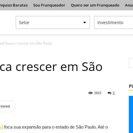
nquias Baratas
Sou Franqueador
Quero ser um Franqueado
Anu
rasil busca crescer em São Paulo
sca crescer em São
P
3843
0
nterest
il
foca sua expansão para o estado de São Paulo. Até o