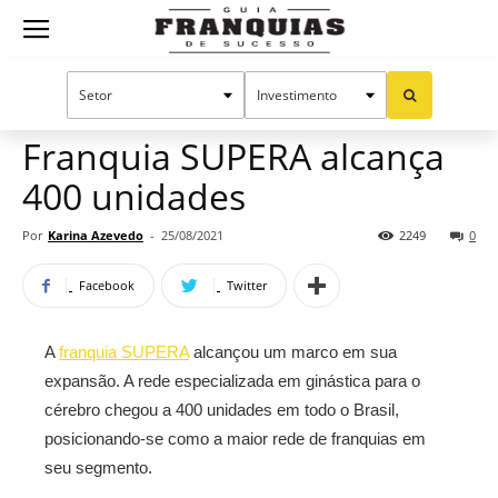
Guia
Home
Notícias
Mercado de franquias
Franquias
Franquia SUPERA alcança
400 unidades
de
Por
Karina Azevedo
-
25/08/2021
2249
0
Facebook
Twitter
Sucesso
A
franquia SUPERA
alcançou um marco em sua
expansão. A rede especializada em ginástica para o
cérebro chegou a 400 unidades em todo o Brasil,
posicionando-se como a maior rede de franquias em
seu segmento.