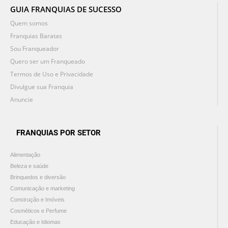
GUIA FRANQUIAS DE SUCESSO
Quem somos
Franquias Baratas
Sou Franqueador
Quero ser um Franqueado
Termos de Uso e Privacidade
Divulgue sua Franquia
Anuncie
FRANQUIAS POR SETOR
Alimentação
Beleza e saúde
Brinquedos e diversão
Comunicação e marketing
Construção e Imóveis
Cosméticos e Perfume
Educação e Idiomas