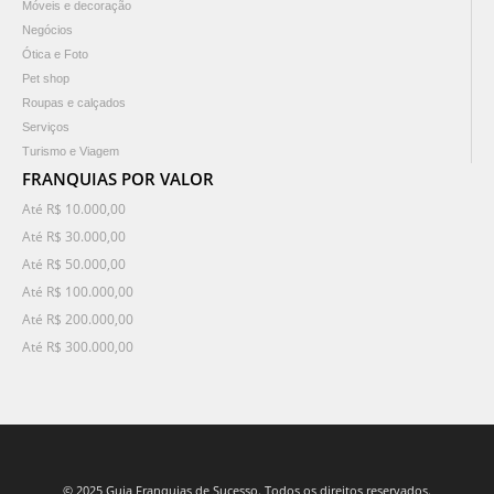
Móveis e decoração
Negócios
Ótica e Foto
Pet shop
Roupas e calçados
Serviços
Turismo e Viagem
FRANQUIAS POR VALOR
Até R$ 10.000,00
Até R$ 30.000,00
Até R$ 50.000,00
Até R$ 100.000,00
Até R$ 200.000,00
Até R$ 300.000,00
© 2025 Guia Franquias de Sucesso. Todos os direitos reservados.