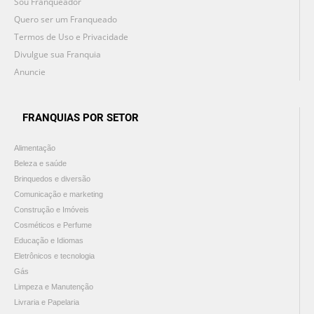
Sou Franqueador
Quero ser um Franqueado
Termos de Uso e Privacidade
Divulgue sua Franquia
Anuncie
FRANQUIAS POR SETOR
Alimentação
Beleza e saúde
Brinquedos e diversão
Comunicação e marketing
Construção e Imóveis
Cosméticos e Perfume
Educação e Idiomas
Eletrônicos e tecnologia
Gás
Limpeza e Manutenção
Livraria e Papelaria