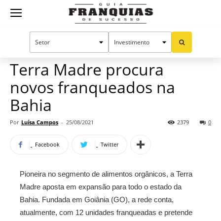
Guia
Home
Notícias
Mercado de franquias
Franquias
Terra Madre procura
novos franqueados na
de
Bahia
Por
Luísa Campos
-
25/08/2021
2379
0
Sucesso
Facebook
Twitter
Pioneira no segmento de alimentos orgânicos, a Terra
Madre aposta em expansão para todo o estado da
Bahia. Fundada em Goiânia (GO), a rede conta,
atualmente, com 12 unidades franqueadas e pretende