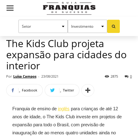
Guia
Home
Notícias
Mercado de franquias
Franquias
The Kids Club projeta
expansão para cidades do
de
interior
Por
Luísa Campos
-
23/08/2021
2875
0
Sucesso
Facebook
Twitter
Franquia de ensino de
inglês
para crianças de até 12
anos de idade, o The Kids Club investe em projetos de
expansão para todo o Brasil, com previsão de
inauguração de ao menos quatro unidades ainda no