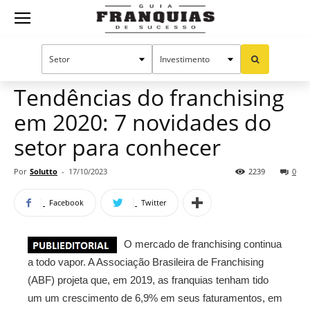
Guia
Home
Notícias
Manual do sucesso
Publieditorial
Franquias
Tendências do franchising
em 2020: 7 novidades do
de
setor para conhecer
Por
Solutto
-
17/10/2023
2239
0
Sucesso
Facebook
Twitter
O mercado de franchising continua
a todo vapor. A Associação Brasileira de Franchising
(ABF) projeta que, em 2019, as franquias tenham tido
um um crescimento de 6,9% em seus faturamentos, em