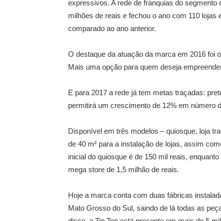
expressivos. A rede de franquias do segmento
milhões de reais e fechou o ano com 110 lojas
comparado ao ano anterior.
O destaque da atuação da marca em 2016 foi 
Mais uma opção para quem deseja empreende
E para 2017 a rede já tem metas traçadas: pret
permitirá um crescimento de 12% em número d
Disponível em três modelos – quiosque, loja tr
de 40 m² para a instalação de lojas, assim com
inicial do quiosque é de 150 mil reais, enquanto
mega store de 1,5 milhão de reais.
Hoje a marca conta com duas fábricas instal
Mato Grosso do Sul, saindo de lá todas as peç
disso, a Tip Top está presente em mais de 5 mil