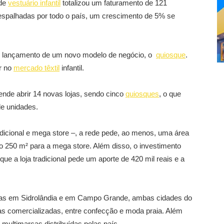
 de
vestuário infantil
totalizou um faturamento de 121
 espalhadas por todo o país, um crescimento de 5% se
o lançamento de um novo modelo de negócio, o
quiosque
.
r no
mercado têxtil
infantil.
ende abrir 14 novas lojas, sendo cinco
quiosques
, o que
e unidades.
adicional e mega store –, a rede pede, ao menos, uma área
o 250 m² para a mega store. Além disso, o investimento
 que a loja tradicional pede um aporte de 420 mil reais e a
adas em Sidrolândia e em Campo Grande, ambas cidades do
as comercializadas, entre confecção e moda praia. Além
 multimarcas distribuídas pelas país.