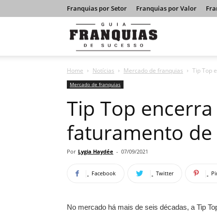
Franquias por Setor
Franquias por Valor
Fra
Guia
Home
Notícias
Mercado de franquias
Tip Top 
Franquias
Mercado de franquias
Tip Top encerr
de
faturamento de
Sucesso
Por
Lygia Haydée
-
07/09/2021
Facebook
Twitter
Pi
No mercado há mais de seis décadas, a Tip To