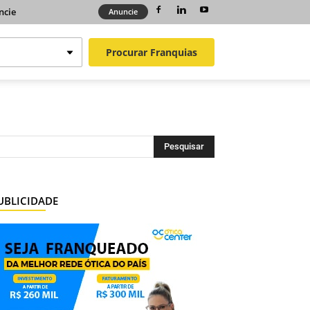
ncie
Anuncie
Procurar
Franquias
UBLICIDADE