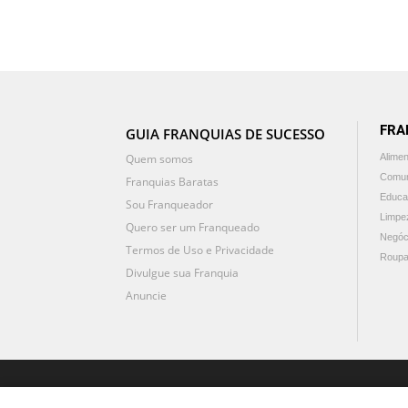
FRA
GUIA FRANQUIAS DE SUCESSO
Quem somos
Alime
Comun
Franquias Baratas
Educa
Sou Franqueador
Limpe
Quero ser um Franqueado
Negóc
Termos de Uso e Privacidade
Roupa
Divulgue sua Franquia
Anuncie