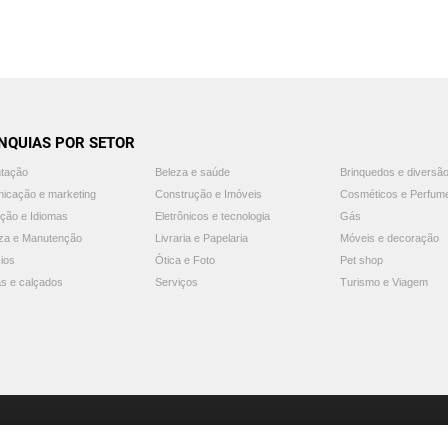
NQUIAS POR SETOR
ntação
Beleza e saúde
Brinquedos e diversã
icação e marketing
Construção e Imóveis
Cosméticos e Perfum
ção e Idiomas
Eletrônicos e tecnologia
Gás
za e Manutenção
Livraria e Papelaria
Móveis e decoração
ios
Ótica e Foto
Pet shop
s e calçados
Serviços
Turismo e Viagem
© 2025 Guia Franquias de Sucesso. Todos os direitos reservados.