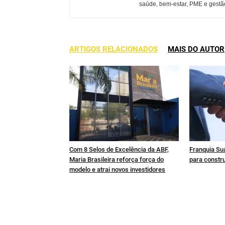
saúde, bem-estar, PME e gestão
ARTIGOS RELACIONADOS
MAIS DO AUTOR
Com 8 Selos de Excelência da ABF,
Franquia Sua
Maria Brasileira reforça força do
para constru
modelo e atrai novos investidores