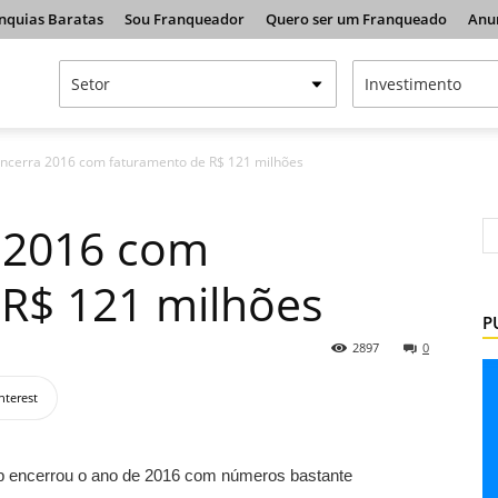
nquias Baratas
Sou Franqueador
Quero ser um Franqueado
Anu
encerra 2016 com faturamento de R$ 121 milhões
a 2016 com
 R$ 121 milhões
P
2897
0
nterest
p encerrou o ano de 2016 com números bastante