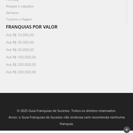
Roupas e calçados
Serviços
Turismo e Viagem
FRANQUIAS POR VALOR
Até R$ 10.000,00
Até R$ 30.000,00
Até R$ 50.000,00
Até R$ 100.000,00
Até R$ 200.000,00
Até R$ 300.000,00
© 2025 Guia Franquias de Sucesso. Todos os direitos reservados.
Aviso: o Guia Franquias de Sucesso não endossa nem recomenda nenhuma
franquia.
✕