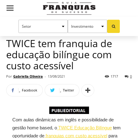
Guia
Home
Notícias
Mercado de franquias
Publieditorial
Franquias
TWICE tem franquia de
educação bilíngue com
de
custo acessível
Por
Gabriella Oliveira
-
13/08/2021
1717
0
Sucesso
Facebook
Twitter
Com aulas dinâmicas em inglês e possibilidade de
gestão home based, o
TWICE Educação Bilíngue
tem
oportunidade de
franquias com custo acessível
para