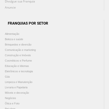
Divulgue sua Franquia
Anuncie
FRANQUIAS POR SETOR
Alimentação
Beleza e saúde
Brinquedos e diversão
Comunicação e marketing
Construção e Imóveis
Cosméticos e Perfume
Educação e Idiomas
Eletrônicos e tecnologia
Gás
Limpeza e Manutenção
Livraria e Papelaria
Móveis e decoração
Negócios
Ótica e Foto
Pet shop