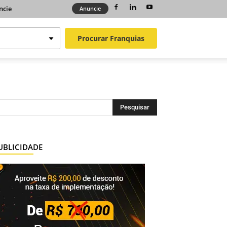
ncie
Anuncie
Procurar
Franquias
UBLICIDADE