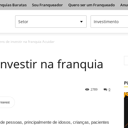
nquias Baratas
Sou Franqueador
Quero ser um Franqueado
Anu
ns de investir na franquia Acuidar
nvestir na franquia
P
2789
0
nterest
 de pessoas, principalmente de idosos, crianças, pacientes