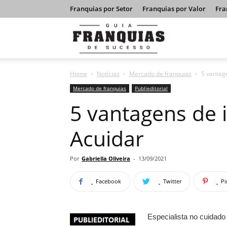
Franquias por Setor
Franquias por Valor
Fra
Guia
Home
Notícias
Mercado de franquias
5 vantage
Franquias
Mercado de franquias
Publieditorial
5 vantagens de i
de
Acuidar
Sucesso
Por
Gabriella Oliveira
-
13/09/2021
Facebook
Twitter
Pi
Especialista no cuidado