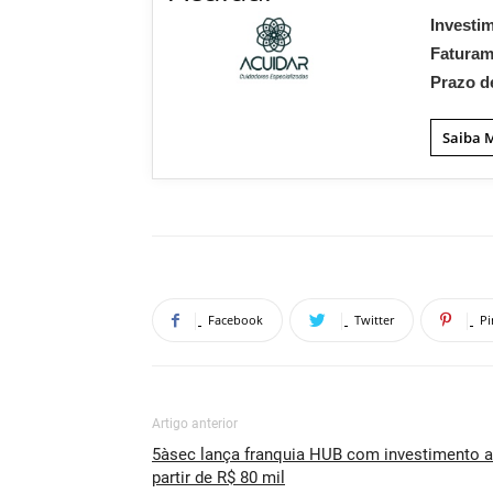
Investi
Fatura
Prazo d
Saiba 
Facebook
Twitter
Pi
Artigo anterior
5àsec lança franquia HUB com investimento a
partir de R$ 80 mil