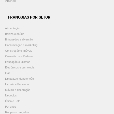
Anuncie
FRANQUIAS POR SETOR
Alimentação
Beleza e saúde
Brinquedos e diversão
Comunicação e marketing
Construção e Imóveis
Cosméticos e Perfume
Educação e Idiomas
Eletrônicos e tecnologia
Gás
Limpeza e Manutenção
Livraria e Papelaria
Móveis e decoração
Negócios
Ótica e Foto
Pet shop
Roupas e calçados