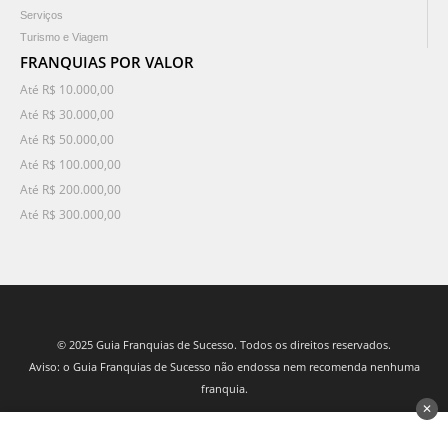
Serviços
Turismo e Viagem
FRANQUIAS POR VALOR
Até R$ 10.000,00
Até R$ 30.000,00
Até R$ 50.000,00
Até R$ 100.000,00
Até R$ 200.000,00
Até R$ 300.000,00
© 2025 Guia Franquias de Sucesso. Todos os direitos reservados.
Aviso: o Guia Franquias de Sucesso não endossa nem recomenda nenhuma
franquia.
✕
desenvolvido por 3Nós