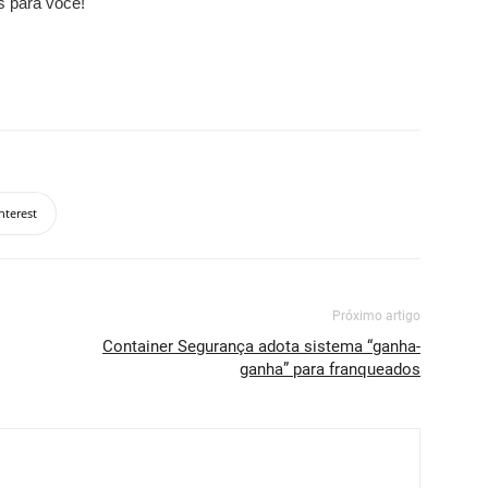
s para você!
nterest
Próximo artigo
Container Segurança adota sistema “ganha-
ganha” para franqueados