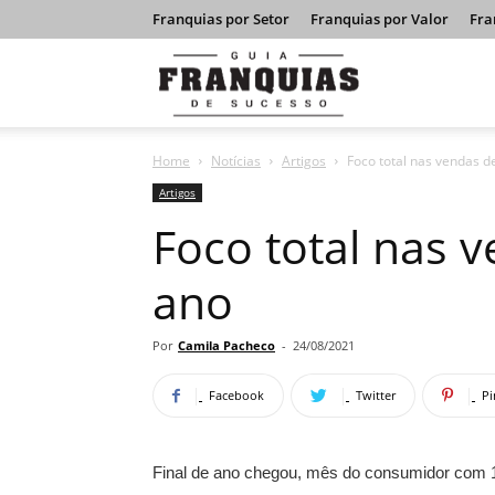
Franquias por Setor
Franquias por Valor
Fra
Guia
Home
Notícias
Artigos
Foco total nas vendas de
Franquias
Artigos
Foco total nas v
de
ano
Sucesso
Por
Camila Pacheco
-
24/08/2021
Facebook
Twitter
Pi
Final de ano chegou, mês do consumidor com 13