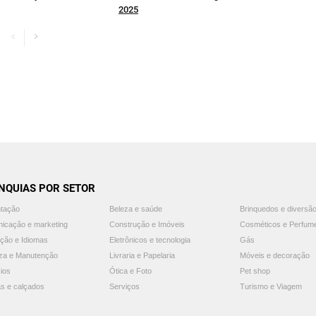
2025
NQUIAS POR SETOR
ntação
Beleza e saúde
Brinquedos e diversã
icação e marketing
Construção e Imóveis
Cosméticos e Perfum
ção e Idiomas
Eletrônicos e tecnologia
Gás
za e Manutenção
Livraria e Papelaria
Móveis e decoração
ios
Ótica e Foto
Pet shop
s e calçados
Serviços
Turismo e Viagem