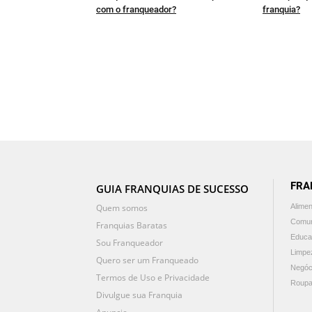
com o franqueador?
franquia?
FRA
GUIA FRANQUIAS DE SUCESSO
Quem somos
Alime
Comun
Franquias Baratas
Educa
Sou Franqueador
Limpe
Quero ser um Franqueado
Negóc
Termos de Uso e Privacidade
Roupa
Divulgue sua Franquia