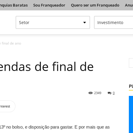
nquias Baratas
Sou Franqueador
Quero ser um Franqueado
Anu
 final de ano
endas de final de
P
2349
0
nterest
º no bolso, e disposição para gastar. E por mais que as