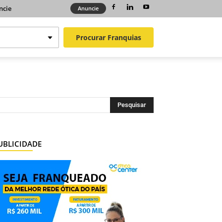
ncie
Anuncie
Procurar
Franquias
UBLICIDADE