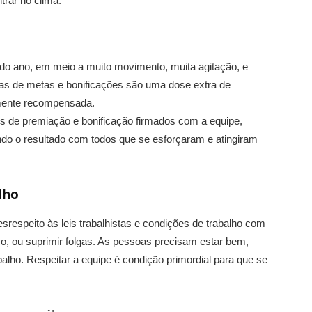
trar no clima.
al do ano, em meio a muito movimento, muita agitação, e
s de metas e bonificações são uma dose extra de
amente recompensada.
s de premiação e bonificação firmados com a equipe,
dindo o resultado com todos que se esforçaram e atingiram
lho
respeito às leis trabalhistas e condições de trabalho com
ço, ou suprimir folgas. As pessoas precisam estar bem,
balho. Respeitar a equipe é condição primordial para que se