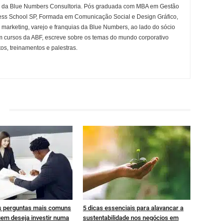
ia da Blue Numbers Consultoria. Pós graduada com MBA em Gestão
ss School SP, Formada em Comunicação Social e Design Gráfico,
e marketing, varejo e franquias da Blue Numbers, ao lado do sócio
m cursos da ABF, escreve sobre os temas do mundo corporativo
s, treinamentos e palestras.
s perguntas mais comuns
5 dicas essenciais para alavancar a
uem deseja investir numa
sustentabilidade nos negócios em