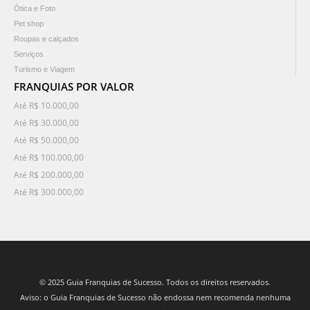
Ótica e Foto
Pet shop
Roupas e calçados
Serviços
Turismo e Viagem
FRANQUIAS POR VALOR
Até R$ 10.000,00
Até R$ 30.000,00
Até R$ 50.000,00
Até R$ 100.000,00
Até R$ 200.000,00
Até R$ 300.000,00
© 2025 Guia Franquias de Sucesso. Todos os direitos reservados.
Aviso: o Guia Franquias de Sucesso não endossa nem recomenda nenhuma