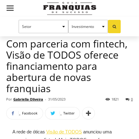
Guia
Home
Notícias
Mercado de franquias
Franquias
Com parceria com fintech,
Visão de TODOS oferece
de
financiamento para
abertura de novas
franquias
Sucesso
Por
Gabriella Oliveira
-
31/05/2023
1821
0
Facebook
Twitter
A rede de óticas
Visão de TODOS
anunciou uma