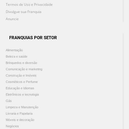
Termos de Uso e Privacidade
Divulgue sua Franquia
Anuncie
FRANQUIAS POR SETOR
Alimentação
Beleza e saúde
Brinquedos e diversão
Comunicação e marketing
Construção e Imóveis
Cosméticos e Perfume
Educação e Idiomas
Eletrônicos e tecnologia
Gás
Limpeza e Manutenção
Livraria e Papelaria
Móveis e decoração
Negócios