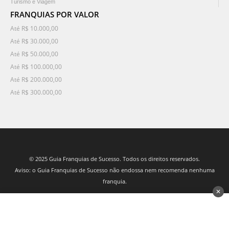
Turismo e Viagem
FRANQUIAS POR VALOR
Até R$ 10.000,00
Até R$ 30.000,00
Até R$ 50.000,00
Até R$ 100.000,00
Até R$ 200.000,00
Até R$ 300.000,00
© 2025 Guia Franquias de Sucesso. Todos os direitos reservados.
Aviso: o Guia Franquias de Sucesso não endossa nem recomenda nenhuma
franquia.
✕
desenvolvido por 3Nós