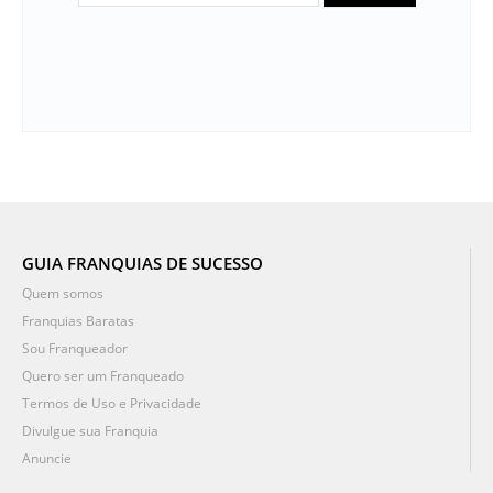
GUIA FRANQUIAS DE SUCESSO
Quem somos
Franquias Baratas
Sou Franqueador
Quero ser um Franqueado
Termos de Uso e Privacidade
Divulgue sua Franquia
Anuncie