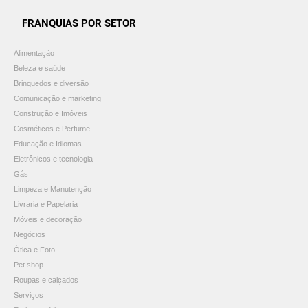
FRANQUIAS POR SETOR
Alimentação
Beleza e saúde
Brinquedos e diversão
Comunicação e marketing
Construção e Imóveis
Cosméticos e Perfume
Educação e Idiomas
Eletrônicos e tecnologia
Gás
Limpeza e Manutenção
Livraria e Papelaria
Móveis e decoração
Negócios
Ótica e Foto
Pet shop
Roupas e calçados
Serviços