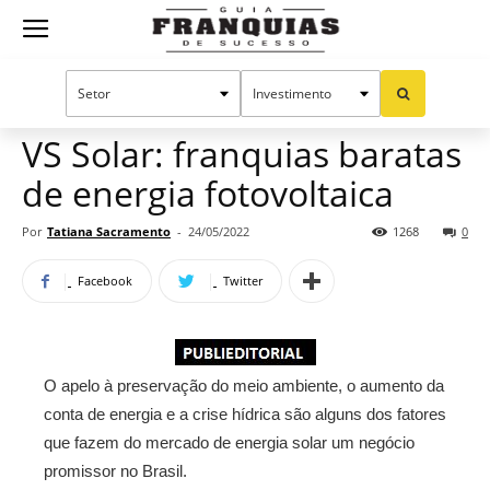
Guia
Home
Notícias
Mercado de franquias
Franquias
VS Solar: franquias baratas
de energia fotovoltaica
de
Por
Tatiana Sacramento
-
24/05/2022
1268
0
Facebook
Twitter
Sucesso
O apelo à preservação do meio ambiente, o aumento da
conta de energia e a crise hídrica são alguns dos fatores
que fazem do mercado de energia solar um negócio
promissor no Brasil.