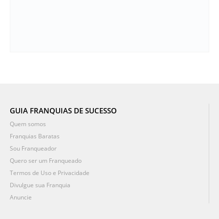
GUIA FRANQUIAS DE SUCESSO
Quem somos
Franquias Baratas
Sou Franqueador
Quero ser um Franqueado
Termos de Uso e Privacidade
Divulgue sua Franquia
Anuncie