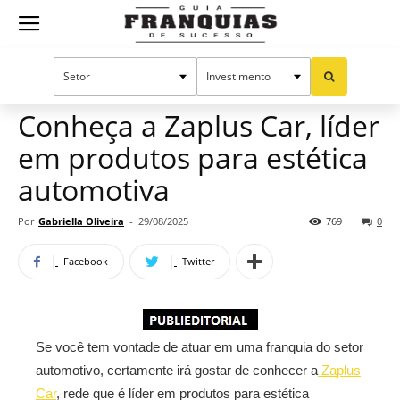
Guia
Home
Notícias
Mercado de franquias
Publieditorial
Franquias
Conheça a Zaplus Car, líder
em produtos para estética
de
automotiva
Por
Gabriella Oliveira
-
29/08/2025
769
0
Sucesso
Facebook
Twitter
Se você tem vontade de atuar em uma franquia do setor
automotivo, certamente irá gostar de conhecer a
Zaplus
Car
, rede que é líder em produtos para estética