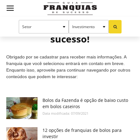
Guia
Cadastro efetuado com
sucesso!
Franquias
Obrigado por se cadastrar para receber mais informações. A
de
franquia que você selecionou entrará em contato em breve.
Enquanto isso, aproveite para continuar navegando por outros
conteúdos que podem te interessar:
Sucesso
Bolos da Fazenda é opção de baixo custo
em bolos caseiros
Data modificada: 07/09/2021
12 opções de franquias de bolos para
investir