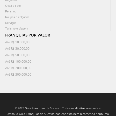
Negócios
Ótica e Foto
Pet shop
Roupas e calçados
Serviços
Turismo e Viagem
FRANQUIAS POR VALOR
Até R$ 10.000,00
Até R$ 30.000,00
Até R$ 50.000,00
Até R$ 100.000,00
Até R$ 200.000,00
Até R$ 300.000,00
© 2025 Guia Franquias de Sucesso. Todos os direitos reservados.
Aviso: o Guia Franquias de Sucesso não endossa nem recomenda nenhuma