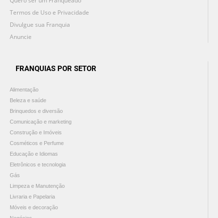
Quero ser um Franqueado
Termos de Uso e Privacidade
Divulgue sua Franquia
Anuncie
FRANQUIAS POR SETOR
Alimentação
Beleza e saúde
Brinquedos e diversão
Comunicação e marketing
Construção e Imóveis
Cosméticos e Perfume
Educação e Idiomas
Eletrônicos e tecnologia
Gás
Limpeza e Manutenção
Livraria e Papelaria
Móveis e decoração