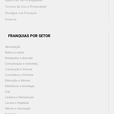
Quero ser um Franqueado
Termos de Uso e Privacidade
Divulgue sua Franquia
Anuncie
FRANQUIAS POR SETOR
Alimentação
Beleza e saúde
Brinquedos e diversão
Comunicação e marketing
Construção e Imóveis
Cosméticos e Perfume
Educação e Idiomas
Eletrônicos e tecnologia
Gás
Limpeza e Manutenção
Livraria e Papelaria
Móveis e decoração