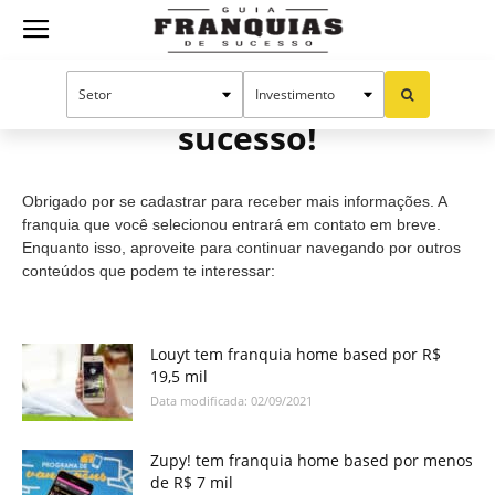
Guia
Cadastro efetuado com
sucesso!
Franquias
Obrigado por se cadastrar para receber mais informações. A
de
franquia que você selecionou entrará em contato em breve.
Enquanto isso, aproveite para continuar navegando por outros
conteúdos que podem te interessar:
Sucesso
Louyt tem franquia home based por R$
19,5 mil
Data modificada: 02/09/2021
Zupy! tem franquia home based por menos
de R$ 7 mil