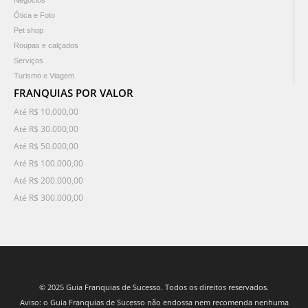
Negócios
Ótica e Foto
Pet shop
Roupas e calçados
Serviços
Turismo e Viagem
FRANQUIAS POR VALOR
Até R$ 10.000,00
Até R$ 30.000,00
Até R$ 50.000,00
Até R$ 100.000,00
Até R$ 200.000,00
Até R$ 300.000,00
© 2025 Guia Franquias de Sucesso. Todos os direitos reservados.
Aviso: o Guia Franquias de Sucesso não endossa nem recomenda nenhuma