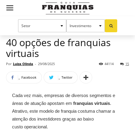
Guia
Home
Notícias
Oportunidades e tendências
Franquias
40 opções de franquias
virtuais
de
Por
Luiza Olinda
-
29/08/2025
44114
15
Facebook
Twitter
Sucesso
Cada vez mais, empresas de diversos segmentos e
áreas de atuação apostam em
franquias virtuais
.
Atrativo, este modelo de franquia costuma chamar a
atenção dos investidores graças ao baixo
custo operacional.