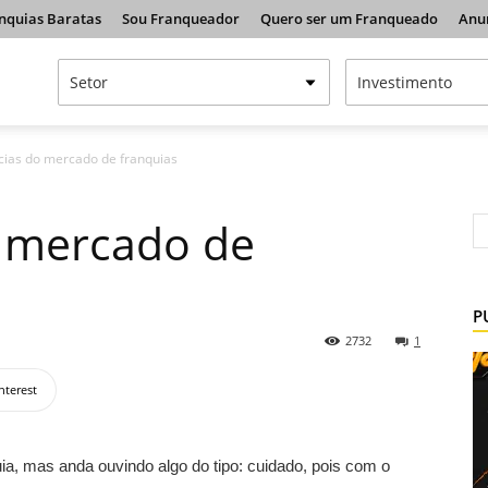
nquias Baratas
Sou Franqueador
Quero ser um Franqueado
Anu
cias do mercado de franquias
o mercado de
P
2732
1
nterest
a, mas anda ouvindo algo do tipo: cuidado, pois com o