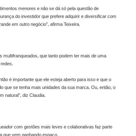
stimentos menores e não se dá só pela questão de
nça do investidor que prefere adquirir e diversificar com
rande em outro negócio”, afirma Teixeira.
 multifranqueados, que tanto podem ter mais de uma
 redes.
tão é importante que ele esteja aberto para isso e que o
ndo que se tenha mais unidades da sua marca. Ou, então, o
 natural”, diz Claudia.
eador com gestões mais leves e colaborativas faz parte
cia que vem ganhando espaço.