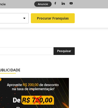
ncie
Anuncie
Procurar
Franquias
UBLICIDADE