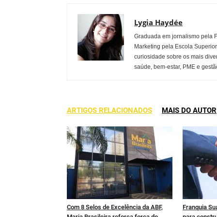
Lygia Haydée
Graduada em jornalismo pela 
Marketing pela Escola Superio
curiosidade sobre os mais dive
saúde, bem-estar, PME e gestão
ARTIGOS RELACIONADOS
MAIS DO AUTOR
Com 8 Selos de Excelência da ABF,
Franquia Sua
Maria Brasileira reforça força do
para constru