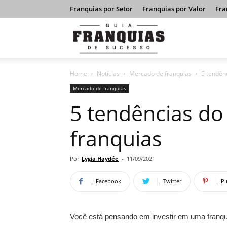
Franquias por Setor
Franquias por Valor
Fra
Guia
Home
Notícias
Mercado de franquias
5 tendên
Franquias
Mercado de franquias
5 tendências d
de
franquias
Sucesso
Por
Lygia Haydée
-
11/09/2021
Facebook
Twitter
Pi
Você está pensando em investir em uma franqui