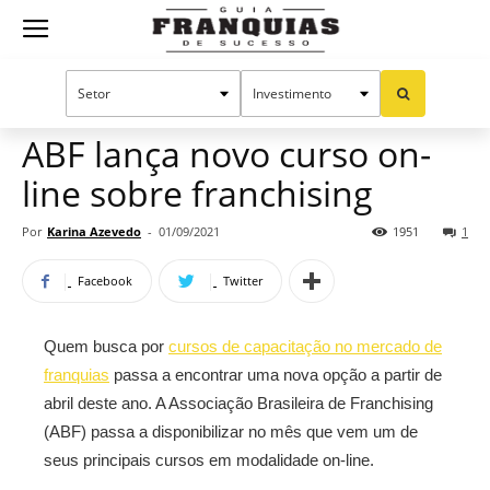
Guia
Home
Notícias
Mercado de franquias
Franquias
ABF lança novo curso on-
line sobre franchising
de
Por
Karina Azevedo
-
01/09/2021
1951
1
Facebook
Twitter
Sucesso
Quem busca por
cursos de capacitação no mercado de
franquias
passa a encontrar uma nova opção a partir de
abril deste ano. A Associação Brasileira de Franchising
(ABF) passa a disponibilizar no mês que vem um de
seus principais cursos em modalidade on-line.