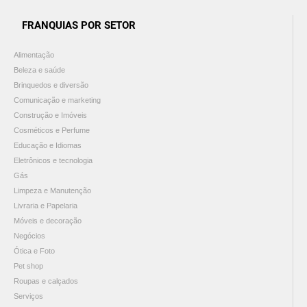
FRANQUIAS POR SETOR
Alimentação
Beleza e saúde
Brinquedos e diversão
Comunicação e marketing
Construção e Imóveis
Cosméticos e Perfume
Educação e Idiomas
Eletrônicos e tecnologia
Gás
Limpeza e Manutenção
Livraria e Papelaria
Móveis e decoração
Negócios
Ótica e Foto
Pet shop
Roupas e calçados
Serviços