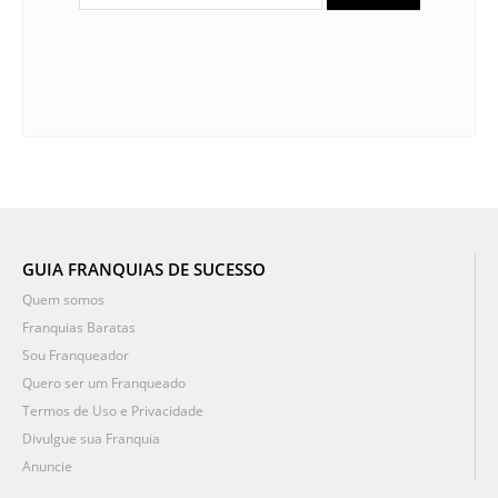
GUIA FRANQUIAS DE SUCESSO
Quem somos
Franquias Baratas
Sou Franqueador
Quero ser um Franqueado
Termos de Uso e Privacidade
Divulgue sua Franquia
Anuncie