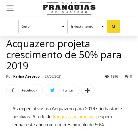
Guia
Home
Notícias
Mercado de franquias
Franquias
Acquazero projeta
crescimento de 50% para
de
2019
Por
Karina Azevedo
-
27/08/2021
1996
0
Sucesso
Facebook
Twitter
As expectativas da Acquazero para 2019 são bastante
positivas. A rede de
franquias automotivas
espera
fechar este ano com um crescimento de 50%.