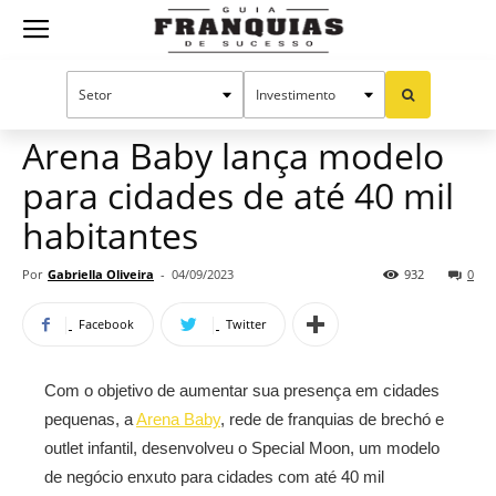
Guia
Home
Notícias
Mercado de franquias
Franquias
Arena Baby lança modelo
para cidades de até 40 mil
de
habitantes
Por
Gabriella Oliveira
-
04/09/2023
932
0
Sucesso
Facebook
Twitter
Com o objetivo de aumentar sua presença em cidades
pequenas, a
Arena Baby
, rede de franquias de brechó e
outlet infantil, desenvolveu o Special Moon, um modelo
de negócio enxuto para cidades com até 40 mil