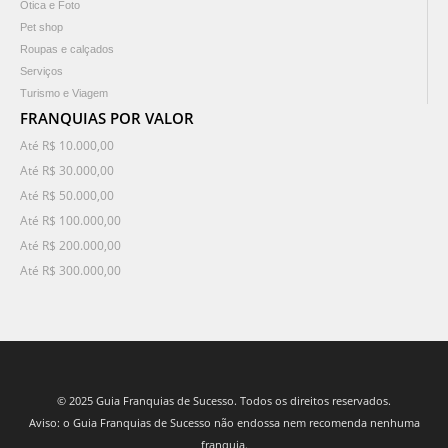
Ótica e Foto
Pet shop
Roupas e calçados
Serviços
Turismo e Viagem
FRANQUIAS POR VALOR
Até R$ 10.000,00
Até R$ 30.000,00
Até R$ 50.000,00
Até R$ 100.000,00
Até R$ 200.000,00
Até R$ 300.000,00
© 2025 Guia Franquias de Sucesso. Todos os direitos reservados.
Aviso: o Guia Franquias de Sucesso não endossa nem recomenda nenhuma
franquia.