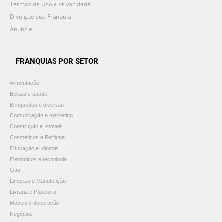
Termos de Uso e Privacidade
Divulgue sua Franquia
Anuncie
FRANQUIAS POR SETOR
Alimentação
Beleza e saúde
Brinquedos e diversão
Comunicação e marketing
Construção e Imóveis
Cosméticos e Perfume
Educação e Idiomas
Eletrônicos e tecnologia
Gás
Limpeza e Manutenção
Livraria e Papelaria
Móveis e decoração
Negócios