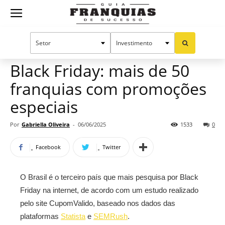
Guia
Home
Notícias
Oportunidades e tendências
Franquias
Black Friday: mais de 50
franquias com promoções
de
especiais
Por
Gabriella Oliveira
-
06/06/2025
1533
0
Sucesso
Facebook
Twitter
O Brasil é o terceiro país que mais pesquisa por Black
Friday na internet, de acordo com um estudo realizado
pelo site CupomValido, baseado nos dados das
plataformas
Statista
e
SEMRush
.