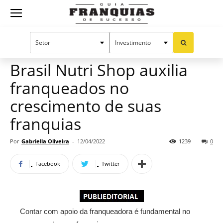
Guia
Home
Notícias
Mercado de franquias
Publieditorial
Franquias
Brasil Nutri Shop auxilia
franqueados no
de
crescimento de suas
franquias
Sucesso
Por
Gabriella Oliveira
-
12/04/2022
1239
0
Facebook
Twitter
Contar com apoio da franqueadora é fundamental no