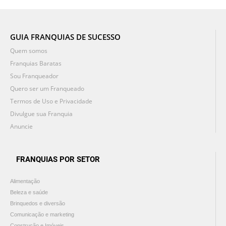
GUIA FRANQUIAS DE SUCESSO
Quem somos
Franquias Baratas
Sou Franqueador
Quero ser um Franqueado
Termos de Uso e Privacidade
Divulgue sua Franquia
Anuncie
FRANQUIAS POR SETOR
Alimentação
Beleza e saúde
Brinquedos e diversão
Comunicação e marketing
Construção e Imóveis