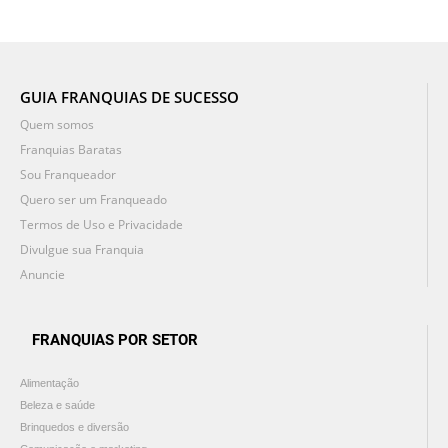
GUIA FRANQUIAS DE SUCESSO
Quem somos
Franquias Baratas
Sou Franqueador
Quero ser um Franqueado
Termos de Uso e Privacidade
Divulgue sua Franquia
Anuncie
FRANQUIAS POR SETOR
Alimentação
Beleza e saúde
Brinquedos e diversão