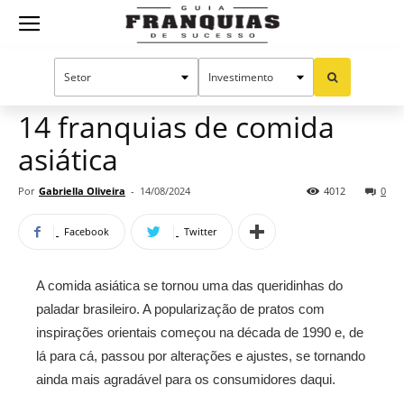
Guia
Home
Notícias
Oportunidades e tendências
Franquias
14 franquias de comida
asiática
de
Por
Gabriella Oliveira
-
14/08/2024
4012
0
Facebook
Twitter
Sucesso
A comida asiática se tornou uma das queridinhas do
paladar brasileiro. A popularização de pratos com
inspirações orientais começou na década de 1990 e, de
lá para cá, passou por alterações e ajustes, se tornando
ainda mais agradável para os consumidores daqui.