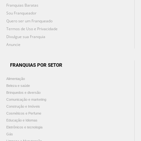
Franquias Baratas
Sou Franqueador
Quero ser um Franqueado
Termos de Uso e Privacidade
Divulgue sua Franquia
Anuncie
FRANQUIAS POR SETOR
Alimentação
Beleza e saúde
Brinquedos e diversão
Comunicação e marketing
Construção e Imóveis
Cosméticos e Perfume
Educação e Idiomas
Eletrônicos e tecnologia
Gás
Limpeza e Manutenção