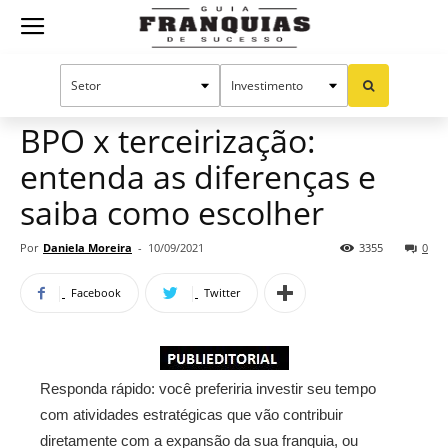
Guia
Home
Notícias
Manual do sucesso
Franquias
BPO x terceirização:
entenda as diferenças e
de
saiba como escolher
Por
Daniela Moreira
-
10/09/2021
3355
0
Sucesso
Facebook
Twitter
Responda rápido: você preferiria investir seu tempo
com atividades estratégicas que vão contribuir
diretamente com a expansão da sua franquia, ou